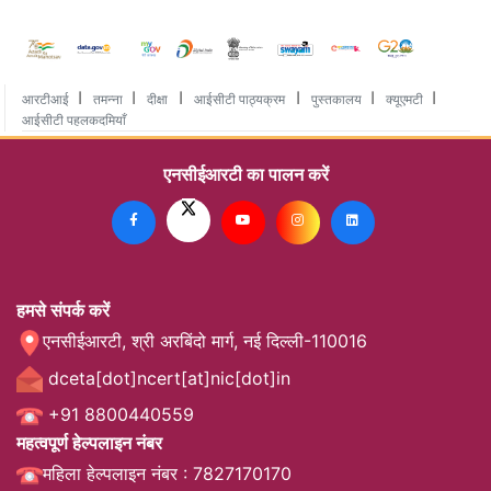
I
I
I
I
I
I
आरटीआई
तमन्ना
दीक्षा
आईसीटी पाठ्यक्रम
पुस्तकालय
क्यूएमटी
आईसीटी पहलकदमियाँ
एनसीईआरटी का पालन करें
हमसे संपर्क करें
एनसीईआरटी, श्री अरबिंदो मार्ग, नई दिल्ली-110016
dceta[dot]ncert[at]nic[dot]in
+91 8800440559
महत्वपूर्ण हेल्पलाइन नंबर
महिला हेल्पलाइन नंबर : 7827170170